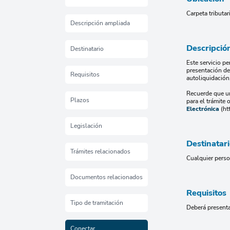
Carpeta tributa
Descripción ampliada
Descripció
Destinatario
Este servicio pe
presentación de
Requisitos
autoliquidación
Recuerde que un
Plazos
para el trámit
Electrónica
(htt
Legislación
Destinatar
Trámites relacionados
Cualquier person
Documentos relacionados
Requisitos
Tipo de tramitación
Deberá presenta
Conectar