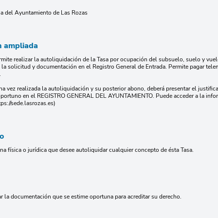
ria del Ayuntamiento de Las Rozas
n ampliada
rmite realizar la autoliquidación de la Tasa por ocupación del subsuelo, suelo y vuelo
 la solicitud y documentación en el Registro General de Entrada. Permite pagar tel
.
a vez realizada la autoliquidación y su posterior abono, deberá presentar el justific
e oportuno en el REGISTRO GENERAL DEL AYUNTAMIENTO. Puede acceder a la informa
ps://sede.lasrozas.es)
io
a física o jurídica que desee autoliquidar cualquier concepto de ésta Tasa.
r la documentación que se estime oportuna para acreditar su derecho.