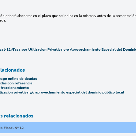
ión deberá abonarse en el plazo que se indica en la misma y antes de la presentación
ada.
al-12.-Tasa por Utilizacion Privativa y-o Aprovechamiento Especial del Domini
elacionados
pago online de deudas
das con referencia
e fraccionamiento
lización privativa y/o aprovechamiento especial del dominio público local
 relacionados
 Fiscal Nº 12