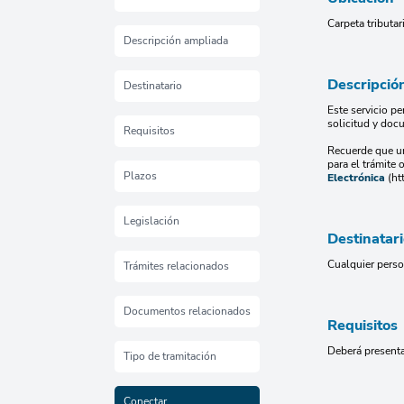
Carpeta tributa
Descripción ampliada
Descripció
Destinatario
Este servicio pe
solicitud y doc
Requisitos
Recuerde que un
para el trámit
Plazos
Electrónica
(htt
Legislación
Destinatar
Cualquier person
Trámites relacionados
Documentos relacionados
Requisitos
Deberá presenta
Tipo de tramitación
Conectar