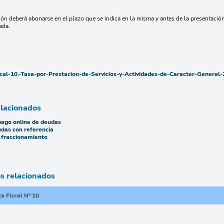
ión deberá abonarse en el plazo que se indica en la misma y antes de la presentación
ada.
al-10.-Tasa-por-Prestacion-de-Servicios-y-Actividades-de-Caracter-General
elacionados
pago online de deudas
das con referencia
e fraccionamiento
 relacionados
 Fiscal Nº 10