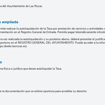
ria del Ayuntamiento de Las Rozas
n ampliada
rmite realizar la autoliquidación de la Tasa por prestación de servicios y actividades d
umentación en el Registro General de Entrada. Permite pagar telemáticamente introdu
a vez realizada la autoliquidación y su posterior abono, deberá presentar el justific
e oportuno en el REGISTRO GENERAL DEL AYUNTAMIENTO. Puede acceder a la informa
ps://sede.lasrozas.es)
io
a física o jurídica que desee autoliquidar la Tasa.
r la documentación que se estime oportuna para acreditar su derecho