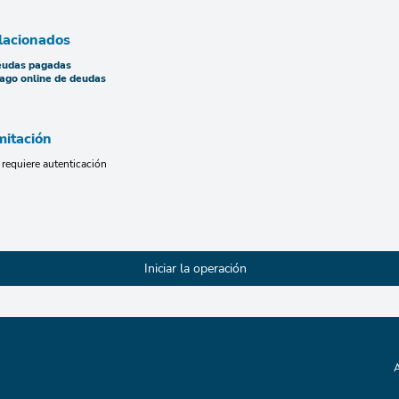
lacionados
eudas pagadas
pago online de deudas
mitación
 requiere autenticación
A